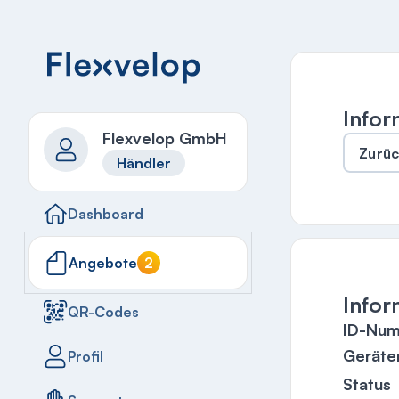
Infor
Flexvelop GmbH
Zurü
Händler
Dashboard
Angebote
2
Infor
QR-Codes
ID-Nu
Gerät
Profil
Status