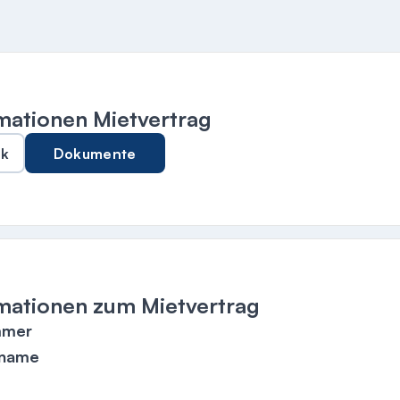
mationen Mietvertrag
ck
Dokumente
mationen zum Mietvertrag
mmer
ename