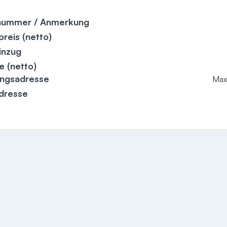
lnummer / Anmerkung
reis (netto)
inzug
e (netto)
ngsadresse
Max 
adresse