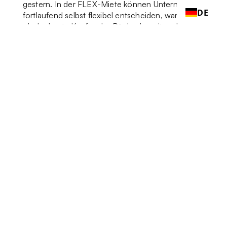
gestern. In der FLEX-Miete können Unternehmen
DE
fortlaufend selbst flexibel entscheiden, wann und
ob der beste Kauf- oder Rückgabezeitpunkt
erreicht ist.
Je länger die Laufzeit, desto kleiner wird der
Kaufpreis. Fair, transparent und flexibel.
Das ist sorgenfreies Wachstum für Unternehmen
von morgen!