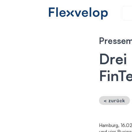
Pressemi
Drei 
FinT
< zurück
Hamburg, 16.02
und vier Busine