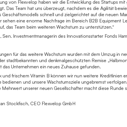
dung von Flexvelop haben wir die Entwicklung des Startups mi
lgt. Das Team hat uns überzeugt, nachdem es die Agilität bewie
 Geschäftsmodells schnell und zielgerichtet auf die neuen Ma
r sehen eine enorme Nachfrage im Bereich B2B Equipment L
auf, das Team beim weiteren Wachstum zu unterstützen.“
, Sen. Investmentmanagerin des Innovationsstarter Fonds Ha
ungen für das weitere Wachstum wurden mit dem Umzug in n
 der stadtbekannten und denkmalgeschützten Remise „Halbmon
t das Unternehmen ein neues Zuhause gefunden.
k und frischem Vitamin B können wir nun weitere Kreditlinien er
 bedienen und unsere Wachstumsziele ungebremst verfolgen
e Mehrwert unserer neuen Gesellschafter macht diese Runde so
tian Stockfisch, CEO Flexvelop GmbH