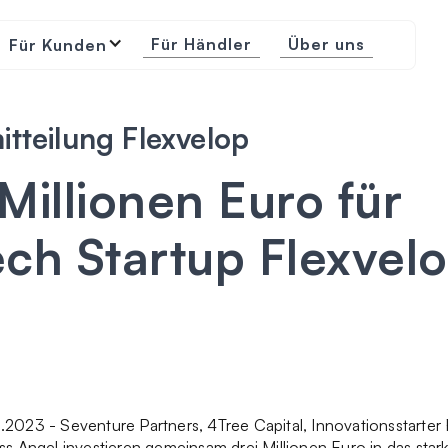
Für Händler
Über uns
Für Kunden
tteilung Flexvelop
Millionen Euro für
ech Startup Flexvel
.2023 - Seventure Partners, 4Tree Capital, Innovationsstarte
ss Angel investieren gemeinsam drei Millionen Euro in das sta