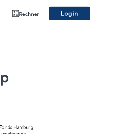
Login
Rechner
op
r Fonds Hamburg
rk wachsende