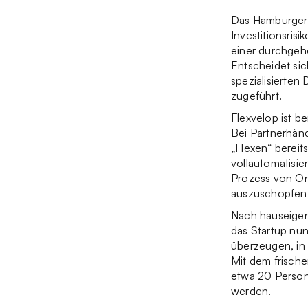
Das Hamburger
Investitionsrisi
einer durchgehe
Entscheidet sic
spezialisierten 
zugeführt.
Flexvelop ist b
Bei Partnerhän
„Flexen“ bereit
vollautomatisi
Prozess von Onl
auszuschöpfen
Nach hauseigen
das Startup nun
überzeugen, in 
Mit dem frische
etwa 20 Person
werden.