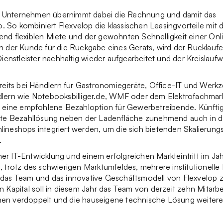
 Unternehmen übernimmt dabei die Rechnung und damit das
ko. So kombiniert Flexvelop die klassischen Leasingvorteile mit d
nd flexiblen Miete und der gewohnten Schnelligkeit einer Onl
h der Kunde für die Rückgabe eines Geräts, wird der Rückläuf
Dienstleister nachhaltig wieder aufgearbeitet und der Kreislaufw
ereits bei Händlern für Gastronomiegeräte, Office-IT und Werk
dlern wie Notebooksbilliger.de, WMF oder dem Elektrofachmar
s eine empfohlene Bezahloption für Gewerbetreibende. Künftig 
erte Bezahllösung neben der Ladenfläche zunehmend auch in
ineshops integriert werden, um die sich bietenden Skalierung
.
er IT-Entwicklung und einem erfolgreichen Markteintritt im J
, trotz des schwierigen Marktumfeldes, mehrere institutionelle
das Team und das innovative Geschäftsmodell von Flexvelop zu
n Kapital soll in diesem Jahr das Team von derzeit zehn Mitarb
en verdoppelt und die hauseigene technische Lösung weitere