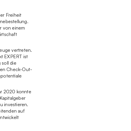
er Freiheit
inebestellung.
er von einem
irtschaft
zeuge vertreten.
kt EXPERT ist
soll die
 den Check-Out-
spotentiale
ahr 2020 konnte
 Kapitalgeber
 investieren.
eitenden auf
ntwickelt