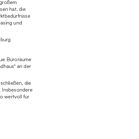
t großem
sen hat, die
rktbedürfnisse
easing und
mburg
eue Büroräume
dhaus“ an der
schließen, die
. Insbesondere
 wertvoll für