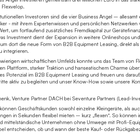
 Flexvelop.
tutionellen Investoren sind die vier Business Angel – allesamt
ker - mit ihrem Expertenwissen und persönlichen Netzwerken
ert, um fortlaufend zusätzliches Fremdkapital zur Gerätefinan
as Investment dient der Expansion in weitere Onlineshops und
 um dort die neue Form von B2B Equipment Leasing, direkt als 
 integrieren.
hwierigen wirtschaftlichen Umfelds konnte uns das Team von Fl
ten Plattform, starker Traktion und hanseatischem Charme übe
ges Potenzial im B2B Equipment Leasing und freuen uns darauf
tte aktiv zu begleiten und unser Know-How sowie unsere Kon
henk, Venture Partner DACH bei Seventure Partners (Lead-Inve
 können Geschäftskunden sowohl einzelne Kleingeräte, als au
ngen in Sekunden flexibel mieten – kurz „flexen“. So können
und mittelständische Unternehmen ohne Umwege mit Profi-Equi
ibel entscheiden, ob und wann der beste Kauf- oder Rückgabeze