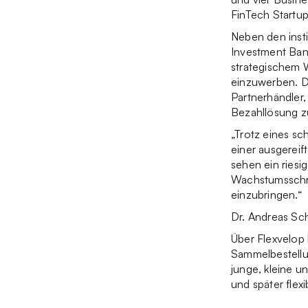
FinTech Startup
Neben den insti
Investment Ban
strategischem W
einzuwerben. D
Partnerhändler,
Bezahllösung zu
„Trotz eines sc
einer ausgereif
sehen ein riesi
Wachstumsschri
einzubringen.“
Dr. Andreas Sc
Über Flexvelop
Sammelbestellu
junge, kleine 
und später flex