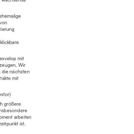
 ehemalige
 von
zierung
klickbare
exvelop mit
rzeugen. Wir
, die nächsten
takte mit
stor)
ch größere
 insbesondere
pment arbeiten
itpunkt ist.