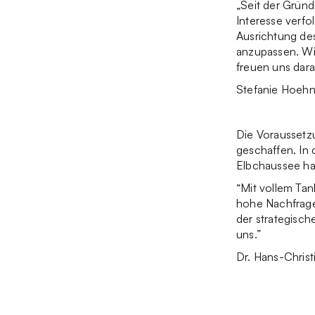
„Seit der Grün
Interesse verfo
Ausrichtung des
anzupassen. Wi
freuen uns dar
Stefanie Hoehn
Die Voraussetz
geschaffen. In
Elbchaussee ha
“Mit vollem Tan
hohe Nachfrage
der strategisch
uns.”
Dr. Hans-Chris