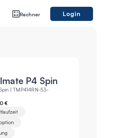
Login
Rechner
lmate P4 Spin
 Spin | TMP414RN-53-
z
0 €
laufzeit
option
rung