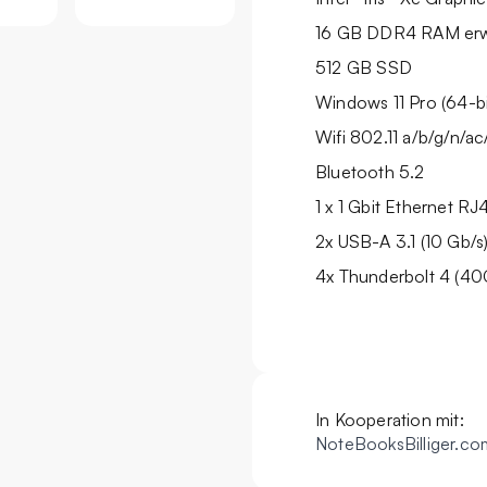
16 GB DDR4 RAM erw
512 GB SSD
Windows 11 Pro (64-bi
Wifi 802.11 a/b/g/n/ac
Bluetooth 5.2
1 x 1 Gbit Ethernet RJ
2x USB-A 3.1 (10 Gb/s
4x Thunderbolt 4 (40G
In Kooperation mit:
NoteBooksBilliger.co