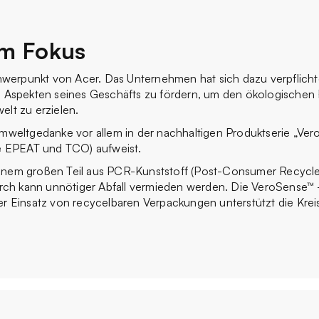
im Fokus
Schwerpunkt von Acer. Das Unternehmen hat sich dazu verpflich
en Aspekten seines Geschäfts zu fördern, um den ökologischen
elt zu erzielen.
mweltgedanke vor allem in der nachhaltigen Produktserie „Vero“
ie EPEAT und TCO) aufweist.
inem großen Teil aus PCR-Kunststoff (Post-Consumer Recycle
durch kann unnötiger Abfall vermieden werden. Die VeroSense™ 
er Einsatz von recycelbaren Verpackungen unterstützt die Kreis