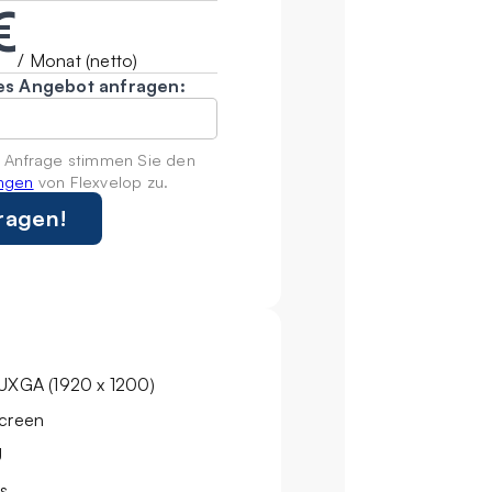
€
/ Monat (netto)
hes Angebot anfragen:
 Anfrage stimmen Sie den
ngen
von Flexvelop zu.
WUXGA (1920 x 1200)
screen
U
s