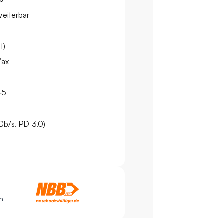
eiterbar
t)
/ax
45
)
b/​s, PD 3.0)
m